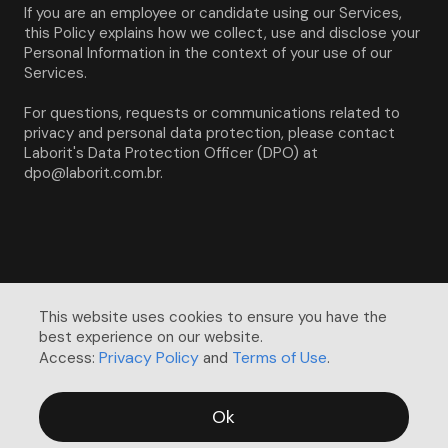
If you are an employee or candidate using our Services, 
this Policy explains how we collect, use and disclose your 
Personal Information in the context of your use of our 
Services.
For questions, requests or communications related to 
privacy and personal data protection, please contact 
Laborit's Data Protection Officer (DPO) at 
dpo@laborit.com.br.
This website uses cookies to ensure you have the 
best experience on our website. 

Privacy Policy
Terms of Use
Access:
and
.
Ok